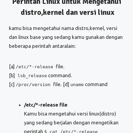
Perintah Linux untuk Mengetahui
distro,kernel dan versi linux
kamu bisa mengetahui nama distro,kernel, versi
dan linux base yang sedang kamu gunakan dengan
beberapa perintah antaralain:
[a]
file.
/etc/*-release
[b]
command.
lsb_release
[c]
file. [d]
command
/proc/version
uname
/etc/*-release file
Kamu bisa mengetahui versi linux(distro)
yang sedang berjalan dengan mengetikan
perintah
$ cat /etc/*-release