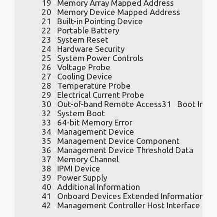
         28   Temperature Probe

         29   Electrical Current Probe

         30   Out-of-band Remote Access31   Boot Integr
         32   System Boot

         33   64-bit Memory Error

         34   Management Device

         35   Management Device Component

         36   Management Device Threshold Data

         37   Memory Channel

         38   IPMI Device

         39   Power Supply

         40   Additional Information

         41   Onboard Devices Extended Information

         42   Management Controller Host Interface
       Keyword     Types

       ------------------------------

       bios        0, 13

       system      1, 12, 15, 23, 32

       baseboard   2, 10, 41

       chassis     3
