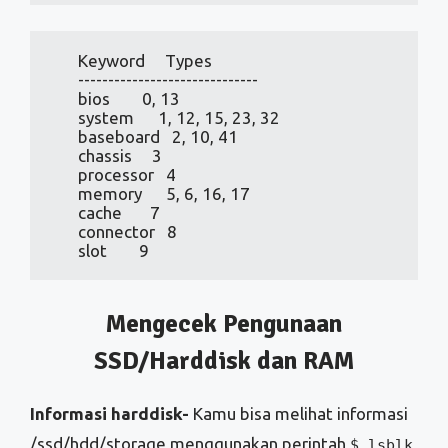
       processor   4

       memory      5, 6, 16, 17

       cache       7

       connector   8

       slot        9
Mengecek Pengunaan
SSD/Harddisk dan RAM
Informasi harddisk-
Kamu bisa melihat informasi
/ssd/hdd/storage menggunakan perintah
$ lsblk
.
Perintah ini menampilkan informasi drive yang
terpasang (ssd/hdd/mmc/usb drive),kapasitas
drive,type disk,partisi dan mount point.