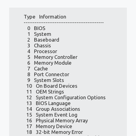
          4   Processor

          5   Memory Controller

          6   Memory Module

          7   Cache

          8   Port Connector

          9   System Slots

         10   On Board Devices

         11   OEM Strings

         12   System Configuration Options

         13   BIOS Language

         14   Group Associations

         15   System Event Log

         16   Physical Memory Array

         17   Memory Device

         18   32-bit Memory Error

         19   Memory Array Mapped Address

         20   Memory Device Mapped Address

         21   Built-in Pointing Device

         22   Portable Battery

         23   System Reset

         24   Hardware Security

         25   System Power Controls

         26   Voltage Probe

         27   Cooling Device
