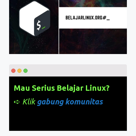
Mau Serius Belajar Linux?
➪
Klik
gabung komunitas