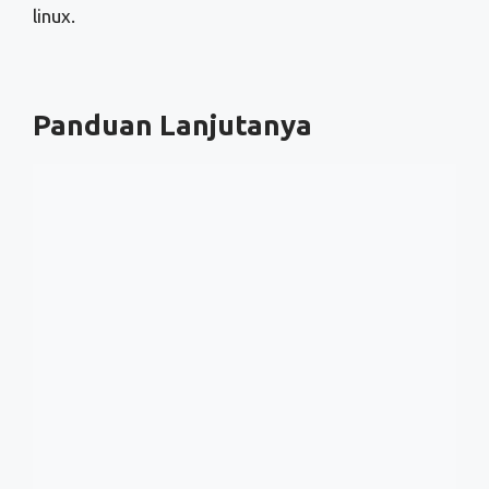
Cara Mencari Proses Penggunaan RAM yang besar
di Linux