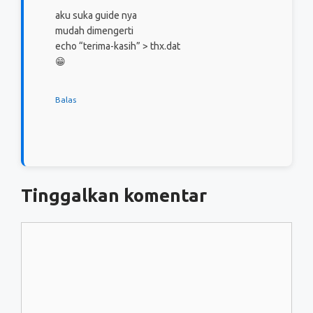
aku suka guide nya
mudah dimengerti
echo “terima-kasih” > thx.dat
😁
Balas
Tinggalkan komentar
Komentar