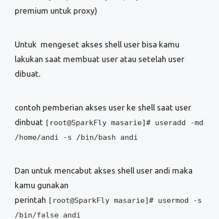
premium untuk proxy)
Untuk mengeset akses shell user bisa kamu
lakukan saat membuat user atau setelah user
dibuat.
contoh pemberian akses user ke shell saat user
dinbuat
[root@SparkFly masarie]# useradd -md
/home/andi -s /bin/bash andi
Dan untuk mencabut akses shell user andi maka
kamu gunakan
perintah
[root@SparkFly masarie]# usermod -s
/bin/false andi