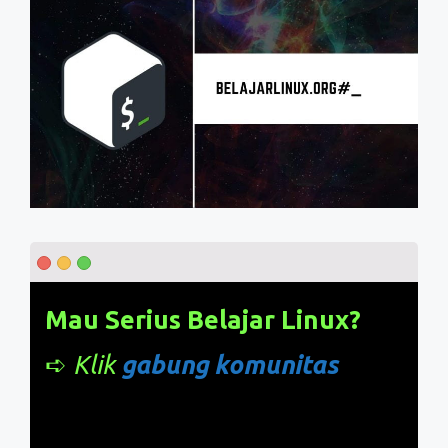
Mau Serius Belajar Linux?
➪
Klik
gabung komunitas